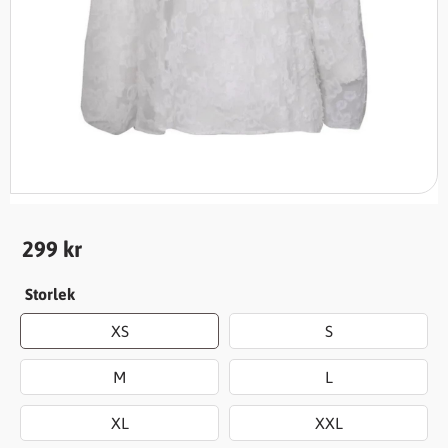
299
kr
Storlek
XS
S
M
L
XL
XXL