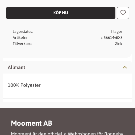
Lägg t
Lagerstatus
I lager
Artikelnr
z-56614vitXS
Tillverkare
Zink
Allmänt
100% Polyester
Mooment AB
Mooment är den officiella Webbshopen för Ronneby