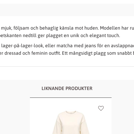
 en mjuk, följsam och behaglig känsla mot huden. Modellen har 
etskanten nedtill ger plagget en unik och elegant touch.
g lager-på-lager-look, eller matcha med jeans för en avslappn
r dressad och feminin outfit. Ett mångsidigt plagg som snabbt b
LIKNANDE PRODUKTER
Lägg till i favor