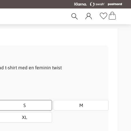
Kundvagn
Favoriter
 t-shirt med en feminin twist
S
M
XL