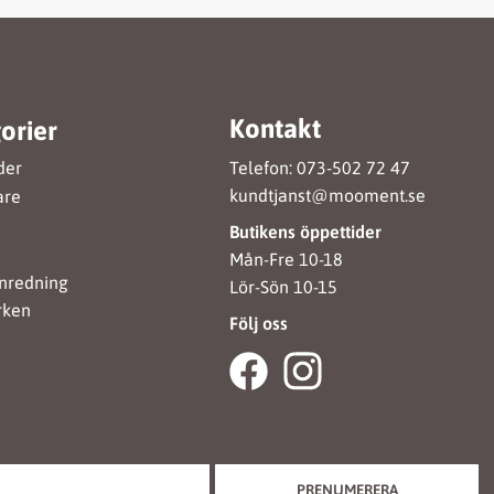
Kontakt
orier
Telefon: 073-502 72 47
der
kundtjanst@mooment.se
are
Butikens öppettider
Mån-Fre 10-18
nredning
Lör-Sön 10-15
rken
Följ oss
PRENUMERERA