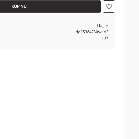
Lägg till i fav
I lager
jdy-15384230svartS
JDY