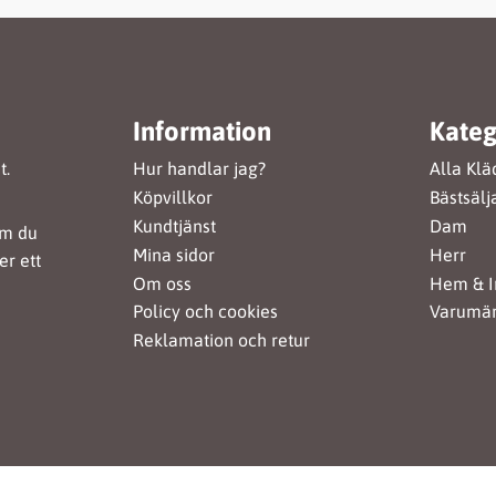
Information
Kateg
t.
Hur handlar jag?
Alla Klä
Köpvillkor
Bästsälj
Kundtjänst
Dam
om du
Mina sidor
Herr
er ett
Om oss
Hem & I
Policy och cookies
Varumä
Reklamation och retur