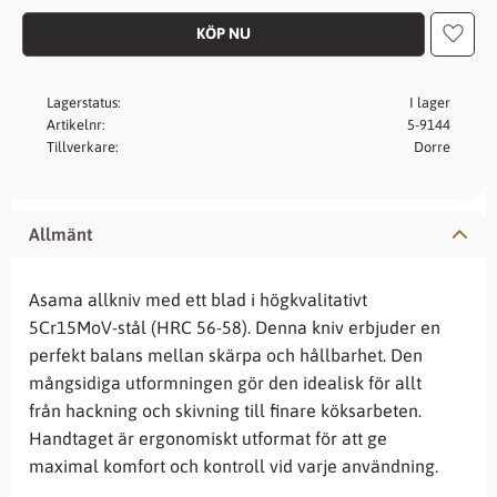
Lägg t
Lagerstatus
I lager
Artikelnr
5-9144
Tillverkare
Dorre
Allmänt
Asama allkniv med ett blad i högkvalitativt
5Cr15MoV-stål (HRC 56-58). Denna kniv erbjuder en
perfekt balans mellan skärpa och hållbarhet. Den
mångsidiga utformningen gör den idealisk för allt
från hackning och skivning till finare köksarbeten.
Handtaget är ergonomiskt utformat för att ge
maximal komfort och kontroll vid varje användning.