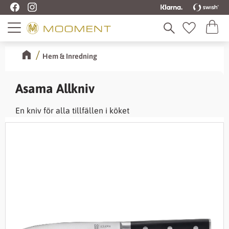
Kundva
Meny
Favoriter
Hem & Inredning
Asama Allkniv
En kniv för alla tillfällen i köket