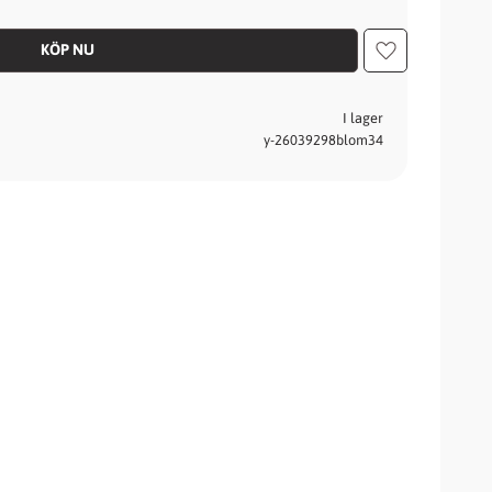
Lägg till i fav
I lager
y-26039298blom34