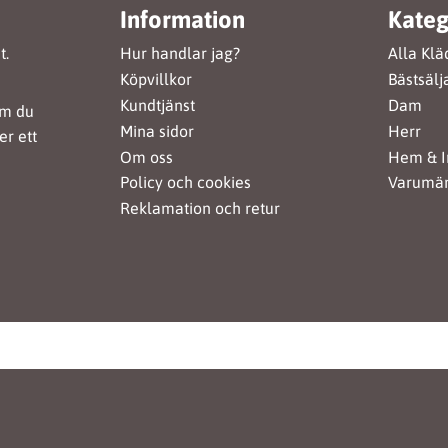
Information
Kateg
t.
Hur handlar jag?
Alla Klä
Köpvillkor
Bästsälj
Kundtjänst
Dam
om du
Mina sidor
Herr
er ett
Om oss
Hem & I
Policy och cookies
Varumä
Reklamation och retur