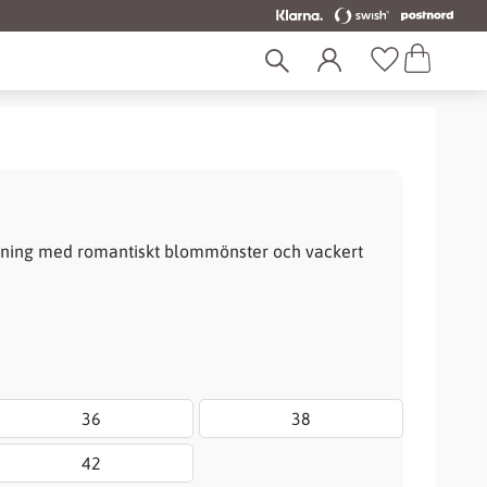
Kundvagn
Favoriter
änning med romantiskt blommönster och vackert
36
38
42