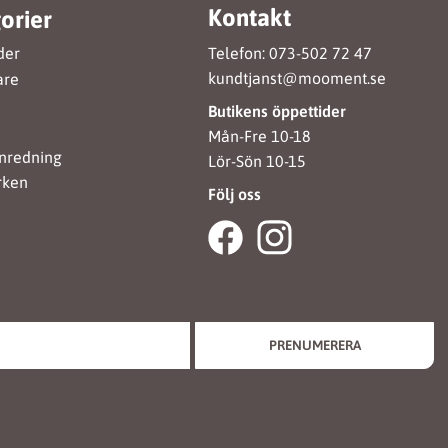
Kontakt
orier
Telefon: 073-502 72 47
der
kundtjanst@mooment.se
are
Butikens öppettider
Mån-Fre 10-18
nredning
Lör-Sön 10-15
rken
Följ oss
PRENUMERERA