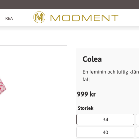
REA
Colea
En feminin och luftig kl
fall
999
kr
Storlek
34
40