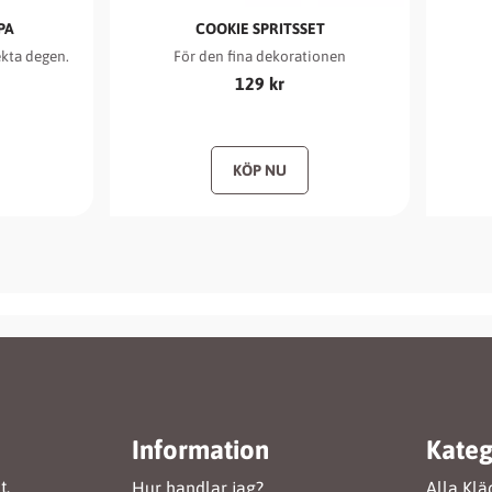
PA
COOKIE SPRITSSET
ekta degen.
För den fina dekorationen
129
kr
Information
Kateg
t.
Hur handlar jag?
Alla Klä