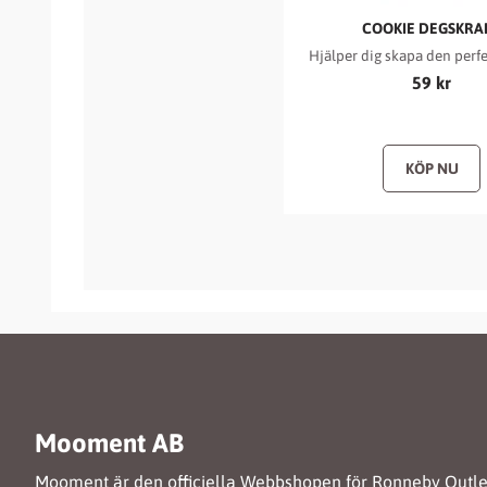
COOKIE DEGSKRA
Hjälper dig skapa den perf
59
kr
Mooment AB
Mooment är den officiella Webbshopen för Ronneby Outle