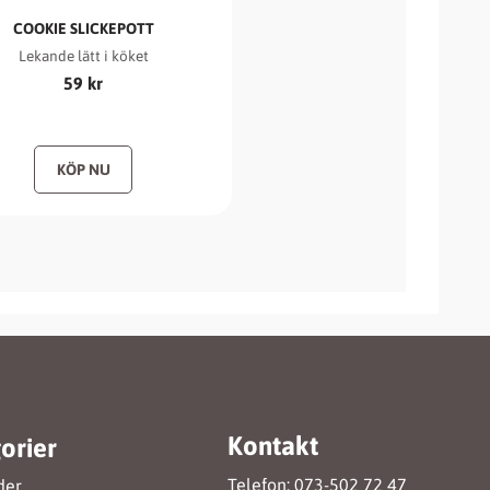
COOKIE SLICKEPOTT
Lekande lätt i köket
59
kr
Kontakt
orier
Telefon: 073-502 72 47
der