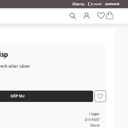
Kundvagn
Favoriter
isp
verk eller såser
Lägg till i fav
I lager
D-5-9107
Dorre