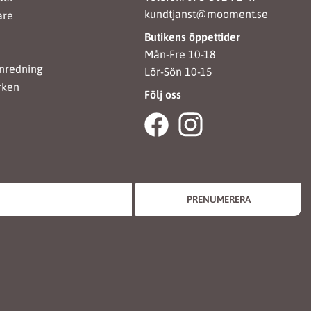
kundtjanst@mooment.se
are
Butikens öppettider
Mån-Fre 10-18
nredning
Lör-Sön 10-15
rken
Följ oss
PRENUMERERA