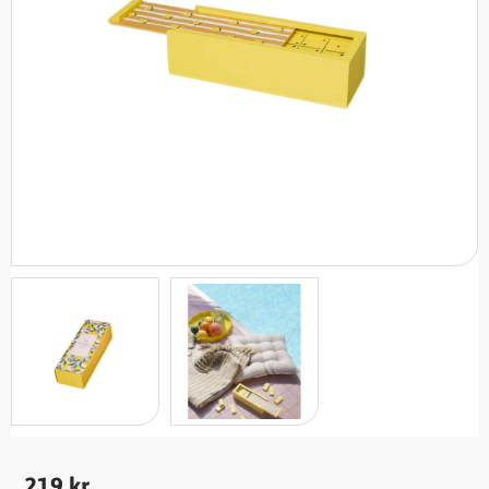
219
kr