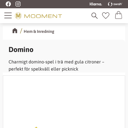
Kundva
Meny
Favoriter
Hem & Inredning
Domino
Charmigt domino-spel i trä med gula citroner –
perfekt för spelkväll eller picknick