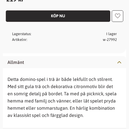
Lägg t
Lagerstatus
I lager
Artikelnr
w-27992
Allmänt
Detta domino-spel i trä är både lekfullt och stilrent.
Med sitt gula trä och dekorativa citronmotiv blir det
en somrig detalj på bordet. Ta med på picknick, spela
hemma med familj och vänner, eller låt spelet pryda
hemmet eller sommarstugan. En härlig kombination
av klassiskt spel och färgglad design.