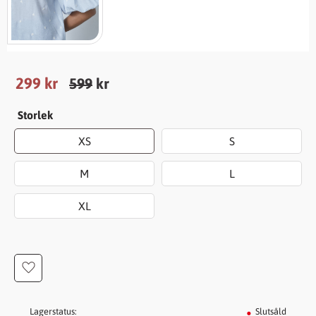
Nedsatt pris:
299
kr
Ordinarie pris:
599
kr
Storlek
XS
S
M
L
XL
Lägg till i favoriter
Lagerstatus
Slutsåld