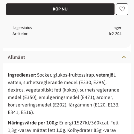
Lägg t
Lagerstatus
I lager
Artikelnr
fc2-204
Allmänt
Ingredienser:
Socker, glukos-fruktossirap,
vetemjöl
,
vatten, surhetsreglerande medel (E330, E296),
dextros, vegetabiliskt fett (kokos), surhetsreglerande
medel (E350), emulgeringsmedel (E471), aromer,
konserveringsmedel (E202). färgämnen (E120, E133,
E341, E516).
Näringsvärde per 100g:
Energi 1527kJ/360kcal. Fett
1,3g -varav mättat fett 1,0g. Kolhydrater 85g -varav