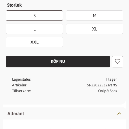
Storlek
S
M
L
XL
XXL
Lägg t
Lagerstatus
I lager
Artikelnr
os-22022532svartS
Tillverkare
Only & Sons
Allmänt