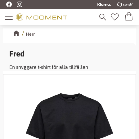
Kundva
Meny
Favoriter
Herr
Fred
En snyggare t-shirt för alla tillfällen