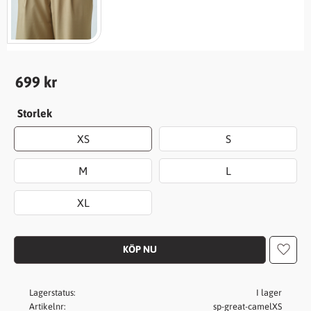
699
kr
Storlek
XS
S
M
L
XL
Lägg t
Lagerstatus
I lager
Artikelnr
sp-great-camelXS