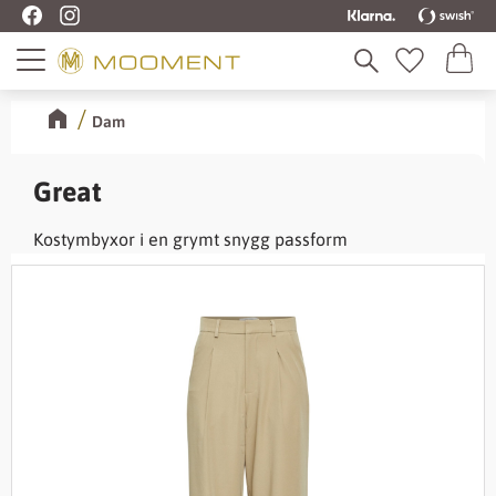
Kundva
Meny
Favoriter
Dam
Great
Kostymbyxor i en grymt snygg passform