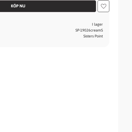
Lägg till i fav
I lager
SP-19026creamS
Sisters Point