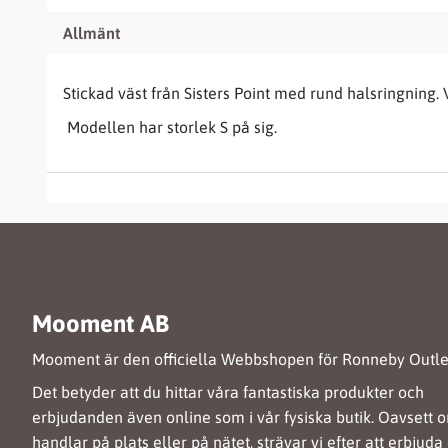
Allmänt
Stickad väst från Sisters Point med rund halsringning.
Modellen har storlek S på sig.
Mooment AB
Mooment är den officiella Webbshopen för Ronneby Outle
Det betyder att du hittar våra fantastiska produkter och
erbjudanden även online som i vår fysiska butik. Oavsett 
handlar på plats eller på nätet, strävar vi efter att erbjuda 