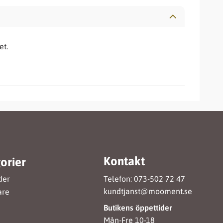
et.
Kontakt
orier
Telefon: 073-502 72 47
der
kundtjanst@mooment.se
are
Butikens öppettider
Mån-Fre 10-18