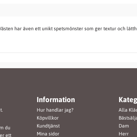
 Västen har även ett unikt spetsmönster som ger textur och lätth
Information
Kateg
t.
Hur handlar jag?
Alla Klä
Köpvillkor
Bästsälj
Kundtjänst
Dam
om du
Mina sidor
Herr
er ett