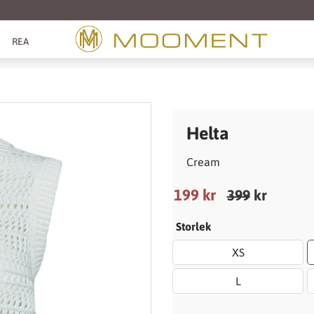
REA
Helta
Cream
Nedsatt pris:
199
kr
Ordinarie pris
399
kr
Storlek
XS
L