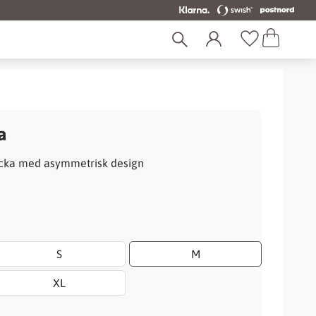
Kundvagn
Favoriter
a
acka med asymmetrisk design
:
S
M
XL