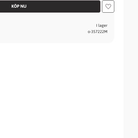
Lägg till i fav
I lager
o-357222M