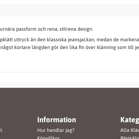
gurnära passform och rena, stilrena design.
pklätt uttryck än den klassiska jeansjackan, medan de marker
ågot kortare längden gör den lika fin över klänning som till je
Information
Kateg
t.
Hur handlar jag?
Alla Klä
Köpvillkor
Bästsälj