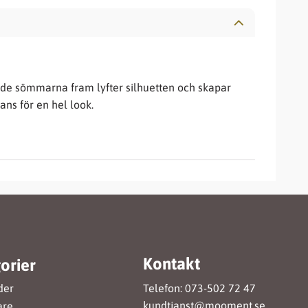
ade sömmarna fram lyfter silhuetten och skapar
ans för en hel look.
Kontakt
orier
Telefon: 073-502 72 47
der
kundtjanst@mooment.se
are