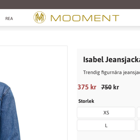
REA
Isabel Jeansjack
Trendig figurnära jeansj
Nedsatt pris:
375
kr
Ordinarie pris
750
kr
Storlek
XS
L