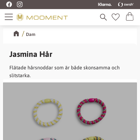
Kundva
Meny
Favoriter
Dam
Jasmina Hår
Flätade hårsnoddar som är både skonsamma och
slitstarka.