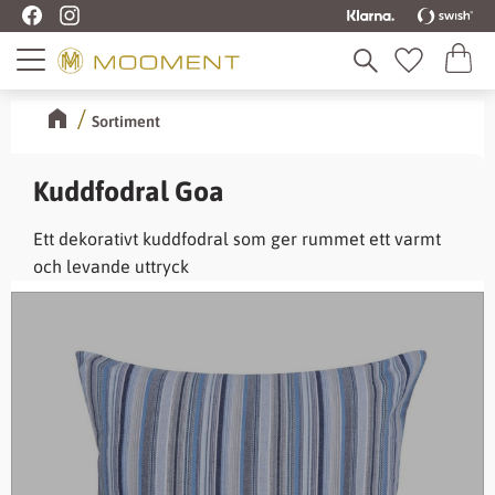
Kundva
Meny
Favoriter
Sortiment
Kuddfodral Goa
Ett dekorativt kuddfodral som ger rummet ett varmt
och levande uttryck