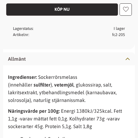
Lägg t
Lagerstatus
I lager
Artikelnr
fc2-205
Allmänt
Ingredienser:
Sockerrörsmelass
(innehåller
sulfilter
),
vetemjöl
, glukossirap, salt,
lakritsextrakt, ytbehandlingsmedel (karnaubavax,
solrosolja), naturlig stjärnanissmak.
Näringsvärde per 100g:
Energi 1380kJ/325kcal. Fett
1,1g -varav mättat fett 0,1g. Kolhydrater 73g -varav
sockerarter 45g. Protein 5,1g. Salt 1,8g