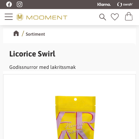
Kundva
Meny
Favoriter
Sortiment
Licorice Swirl
Godissnurror med lakritssmak