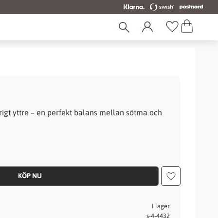
Kundvagn
Favoriter
gt yttre – en perfekt balans mellan sötma och
Lägg till i fav
I lager
s-4-4432