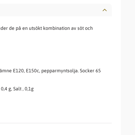
bjuder de på en utsökt kombination av söt och
rgämne E120, E150c, pepparmyntsolja. Socker 65
,4 g, Salt , 0,1g