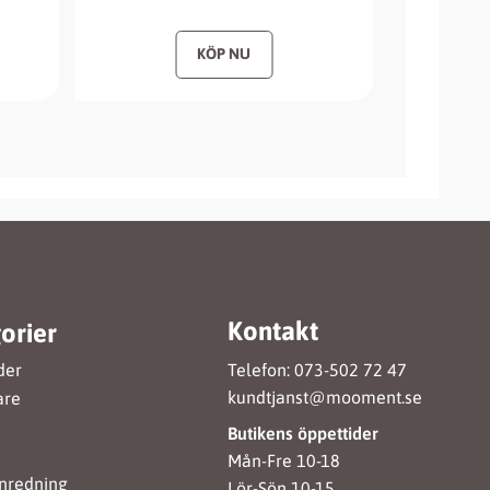
Kontakt
orier
Telefon: 073-502 72 47
der
kundtjanst@mooment.se
are
Butikens öppettider
Mån-Fre 10-18
nredning
Lör-Sön 10-15