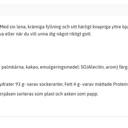
 Med sin lena, krämiga fyllning och sitt härligt knapriga yttre 
a eller när du vill unna dig något riktigt gott.
från palmkärna, kakao, emulgeringsmedel: SOJAlecitin, arom) fä
rater 93 g- varav sockerarter, Fett 4 g- varav mättade Protein 0
nnerpåsen sorteras som plast och asken som papp.