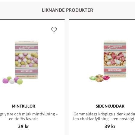
LIKNANDE PRODUKTER
iter
Lägg till i favoriter
MINTKULOR
SIDENKUDDAR
gt yttre och mjuk mintfyllning – 
Gammaldags krispiga sidenkudda
en tidlös favorit
len chokladfyllning – ren nostalgi i
tugga
39
kr
39
kr