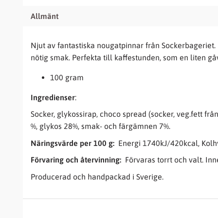
Allmänt
Njut av fantastiska nougatpinnar från
Sockerbageriet
.
nötig smak. Perfekta till kaffestunden, som en liten gåv
100 gram
Ingredienser
:
Socker, glykossirap, choco spread (socker, veg.fett 
%, glykos 28%, smak- och färgämnen 7%.
Näringsvärde per 100 g:
Energi 1740kJ/420kcal, Kolhyd
Förvaring och återvinning:
Förvaras torrt och valt. I
Producerad och handpackad i Sverige.