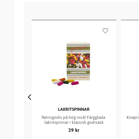
Lägg till i favor
LAKRITSPINNAR
Retrogodis på hög nivå! Färgglada 
Knapri
lakritspinnar i klassisk godisask
39
kr