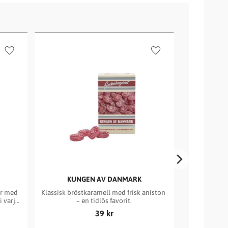
Lägg till i favoriter
Lägg till i favoriter
KUNGEN AV DANMARK
ENG
r med 
Klassisk bröstkaramell med frisk aniston 
En tidlös kl
 varje 
– en tidlös favorit.
och fylli
39
kr