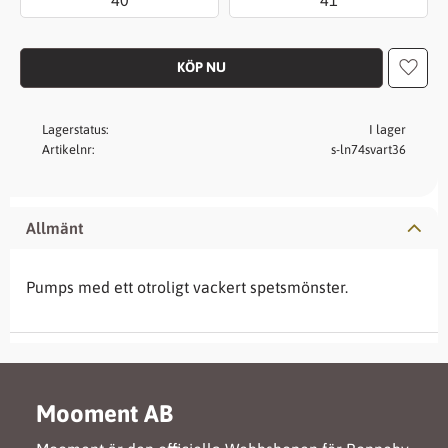
Lägg t
Lagerstatus
I lager
Artikelnr
s-ln74svart36
Allmänt
Pumps med ett otroligt vackert spetsmönster.
Mooment AB