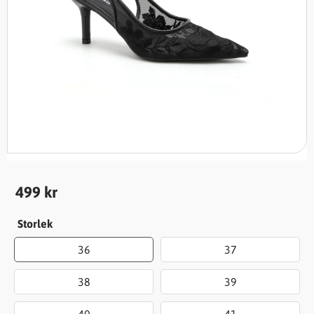
499
kr
Storlek
36
37
38
39
40
41