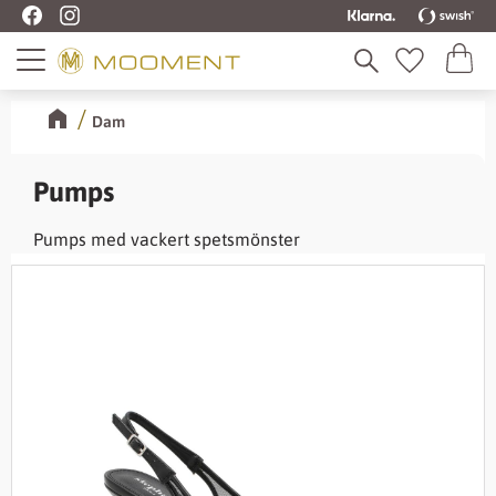
Kundva
Meny
Favoriter
Dam
Pumps
Pumps med vackert spetsmönster