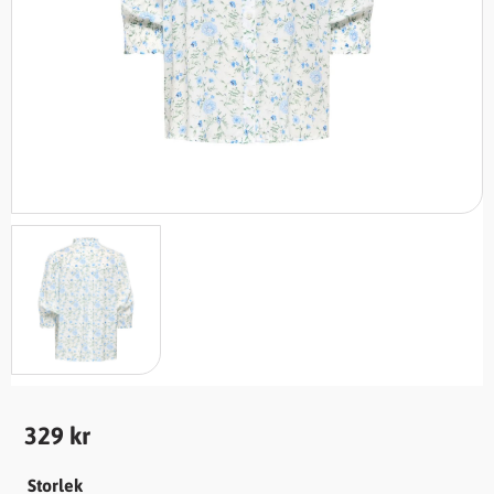
329
kr
Storlek