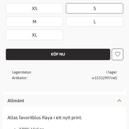
XS
S
M
L
XL
Lägg t
Lagerstatus
I lager
Artikelnr
o-15332997rieS
Allmänt
Allas favoritblus Raya i ett nytt print.