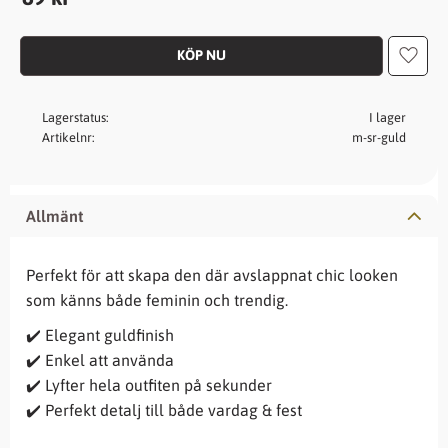
Lägg t
Lagerstatus
I lager
Artikelnr
m-sr-guld
Allmänt
Perfekt för att skapa den där avslappnat chic looken
som känns både feminin och trendig.
✔️ Elegant guldfinish
✔️ Enkel att använda
✔️ Lyfter hela outfiten på sekunder
✔️ Perfekt detalj till både vardag & fest