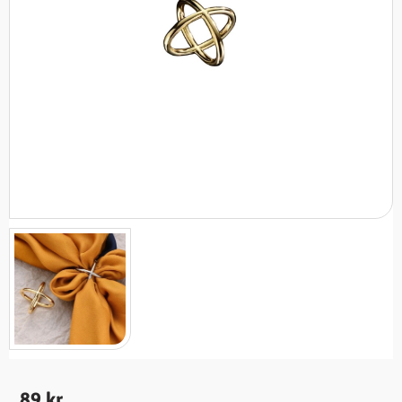
89
kr