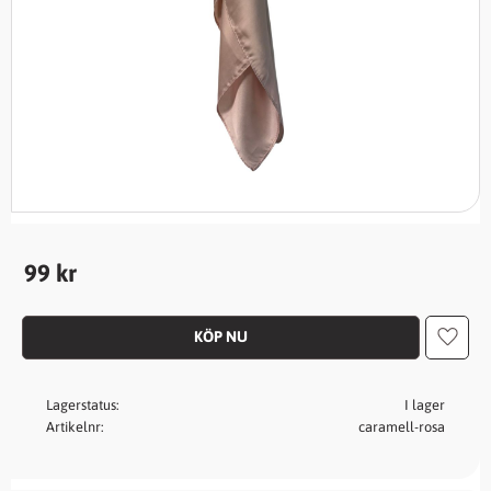
99
kr
Lägg t
Lagerstatus
I lager
Artikelnr
caramell-rosa