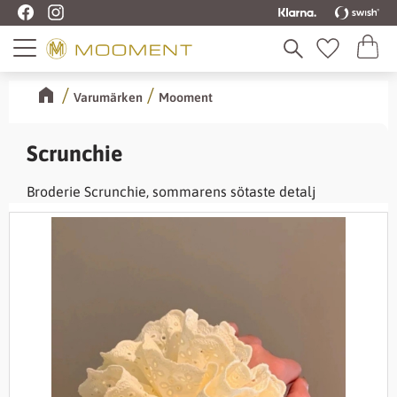
Kundva
Meny
Favoriter
Varumärken
Mooment
Scrunchie
Broderie Scrunchie, sommarens sötaste detalj