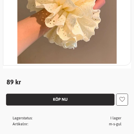
89
kr
Lägg t
Lagerstatus
I lager
Artikelnr
m-s-gul