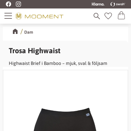
Kundva
Meny
Favoriter
Dam
Trosa Highwaist
Highwaist Brief i Bamboo – mjuk, sval & följsam