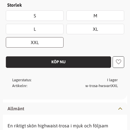
Storlek
S
M
L
XL
XXL
Lägg t
Lagerstatus
I lager
Artikelnr
w-trosa-hwsvartXXL
Allmänt
En riktigt skön highwaist-trosa i mjuk och följsam