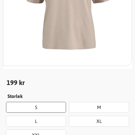
199
kr
Storlek
S
M
L
XL
XXL