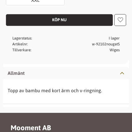
Lägg t
Lagerstatus
I lager
Artikelnr
w-92102nougatS
Tillverkare
Wiges
Allmänt
Topp av bambu med kort ärm och v-ringning.
Mooment AB