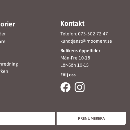
Kontakt
orier
Telefon: 073-502 72 47
der
kundtjanst@mooment.se
are
Butikens öppettider
Mån-Fre 10-18
nredning
Lör-Sön 10-15
rken
Följ oss
PRENUMERERA