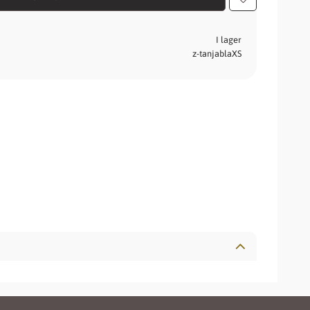
Lägg till i fav
I lager
z-tanjablaXS