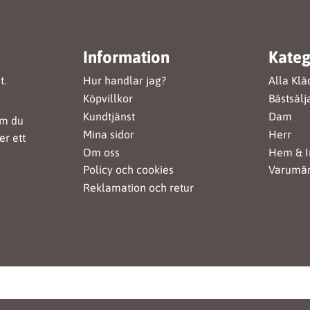
Information
Kateg
t.
Hur handlar jag?
Alla Klä
Köpvillkor
Bästsälj
Kundtjänst
Dam
om du
Mina sidor
Herr
er ett
Om oss
Hem & I
Policy och cookies
Varumä
Reklamation och retur