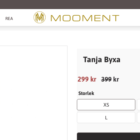
REA
Tanja Byxa
Nedsatt pris:
299
kr
Ordinarie pris
399
kr
Storlek
XS
L