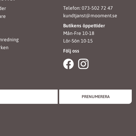
Telefon: 073-502 72 47
der
kundtjanst@mooment.se
are
Butikens öppettider
Mån-Fre 10-18
nredning
Lör-Sön 10-15
rken
Följ oss
PRENUMERERA