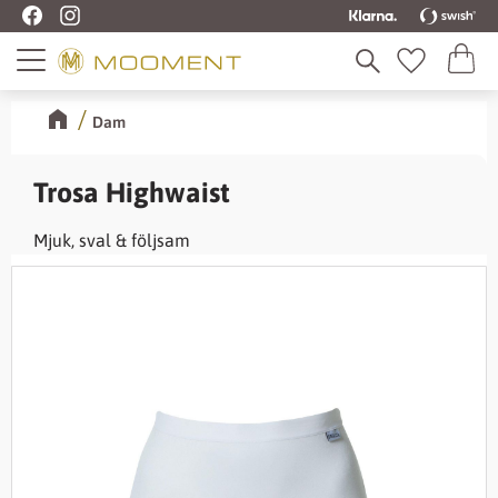
Kundva
Meny
Favoriter
Dam
Trosa Highwaist
Mjuk, sval & följsam