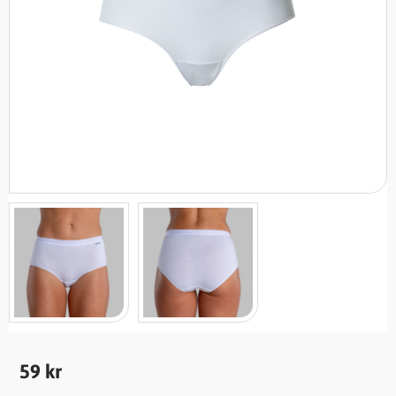
59
kr