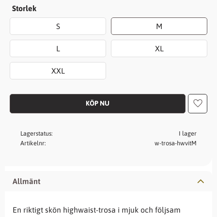
Storlek
S
M
L
XL
XXL
Lägg t
Lagerstatus
I lager
Artikelnr
w-trosa-hwvitM
Allmänt
En riktigt skön highwaist-trosa i mjuk och följsam