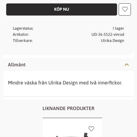
Lägg t
Lagerstatus
I lager
Artikelnr
UD-36-5522-vinrod
Tillverkare
Ulrika Design
Allmänt
Mindre väska från Ulrika Design med två innerfickor.
LIKNANDE PRODUKTER
Lägg till i favoriter