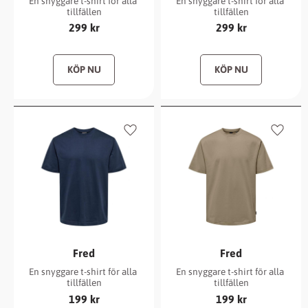
En snyggare t-shirt för alla 
En snyggare t-shirt för alla 
tillfällen
tillfällen
299
kr
299
kr
Lägg till i favoriter
Lägg ti
Fred
Fred
En snyggare t-shirt för alla 
En snyggare t-shirt för alla 
tillfällen
tillfällen
199
kr
199
kr