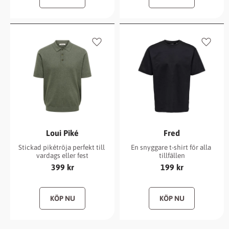
Lägg till i favoriter
Lägg ti
Loui Piké
Fred
Stickad pikétröja perfekt till 
En snyggare t-shirt för alla 
vardags eller fest
tillfällen
399
kr
199
kr