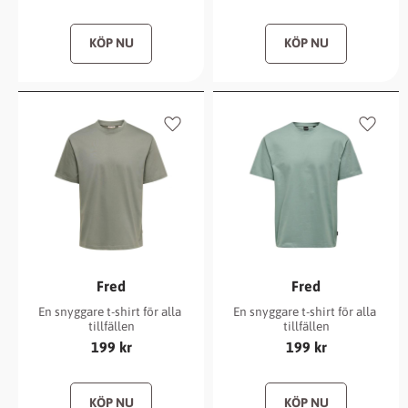
Lägg till i favoriter
Lägg ti
Fred
Fred
En snyggare t-shirt för alla 
En snyggare t-shirt för alla 
tillfällen
tillfällen
199
kr
199
kr