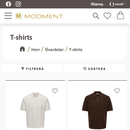
Kundva
Meny
Favoriter
T-shirts
Herr
Överdelar
T-shirts
FILTRERA
SORTERA
Lägg till i favoriter
Lägg ti